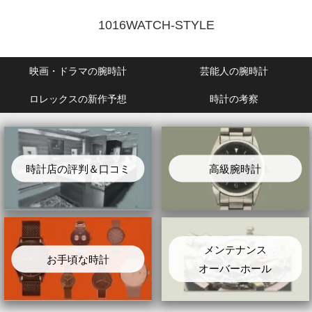
1016WATCH-STYLE
映画・ドラマの腕時計
芸能人の腕時計
ロレックスの新作予想
時計の考察
時計店の評判＆口コミ
高級腕時計
メンテナンス
お手頃な時計
オーバーホール