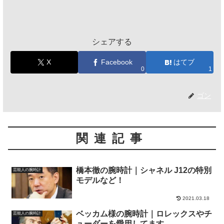
シェアする
X
Facebook
はてブ
0
1
ゴン
関連記事
橋本徹の腕時計｜シャネル J12の特別
芸能人の腕時計
モデルなど！
2021.03.18
ベッカム様の腕時計｜ロレックスやチ
芸能人の腕時計
ューダーを愛用してます。