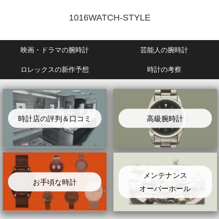
1016WATCH-STYLE
映画・ドラマの腕時計
芸能人の腕時計
ロレックスの新作予想
時計の考察
時計店の評判＆口コミ
高級腕時計
メンテナンス
お手頃な時計
オーバーホール