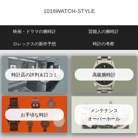
1016WATCH-STYLE
映画・ドラマの腕時計
芸能人の腕時計
ロレックスの新作予想
時計の考察
時計店の評判＆口コミ
高級腕時計
メンテナンス
お手頃な時計
オーバーホール