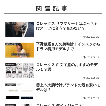
関連記事
ロレックス サブマリーナはぶっちゃ
時計の考察
けスーツに合う？合わない？
2021.03.20
平野紫耀さんの腕時計｜インスタから
芸能人の腕時計
ドラマ着用モデルまで
2023.09.27
ロレックス 白文字盤のおすすめモデ
高級腕時計
ル１３選
2021.05.23
雲上５大腕時計ブランドの最も安いモ
高級腕時計
デルは？
2024.05.27
ロレックス デイトジャストは
高級腕時計