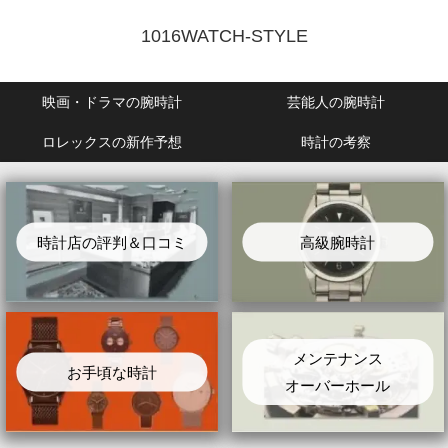
1016WATCH-STYLE
映画・ドラマの腕時計
芸能人の腕時計
ロレックスの新作予想
時計の考察
時計店の評判＆口コミ
高級腕時計
メンテナンス
お手頃な時計
オーバーホール