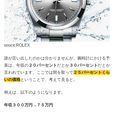
souce:ROLEX
誰が言い出したのかは分かりませんが、腕時計にかける予
算は、年収の
２０パーセント
だとか
３０パーセント
だとか
言われています。ここでは間を取って
２５パーセントくら
いの価格
ということで、考えて見ると。
例えば、以下のようになります。
年収３００万円→７５万円