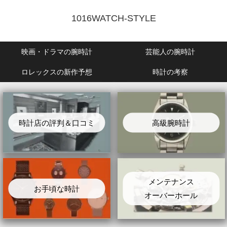
1016WATCH-STYLE
映画・ドラマの腕時計
芸能人の腕時計
ロレックスの新作予想
時計の考察
時計店の評判＆口コミ
高級腕時計
メンテナンス
お手頃な時計
オーバーホール