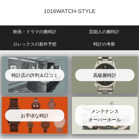
1016WATCH-STYLE
映画・ドラマの腕時計
芸能人の腕時計
ロレックスの新作予想
時計の考察
時計店の評判＆口コミ
高級腕時計
メンテナンス
お手頃な時計
オーバーホール