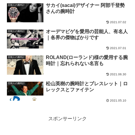
サカイ(sacai)デザイナー 阿部千登勢
芸能人の腕時計
さんの腕時計
2021.07.02
オーデマピゲを愛用の芸能人、有名人
芸能人の腕時計
｜各界の傑物ばかりです
2021.07.01
ROLAND(ローランド)様の愛用する腕
芸能人の腕時計
時計｜忘れられない名言も
2021.06.30
松山英樹の腕時計とブレスレット｜ロ
芸能人の腕時計
レックスとファイテン
2021.05.10
スポンサーリンク