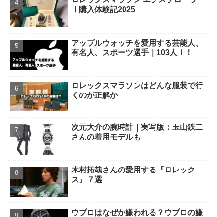
Ⅰ購入体験記2025
アップルウォッチを愛用する芸能人、
有名人、スポーツ選手｜103人！！
ロレックスマラソンはどんな服装で行
くのが正解か
次元大介の腕時計｜実写版：玉山鉄二
さんの着用モデルも
木村拓哉さんの愛用する『ロレック
ス』７選
ウブロはなぜか嫌われる？ウブロの嫌