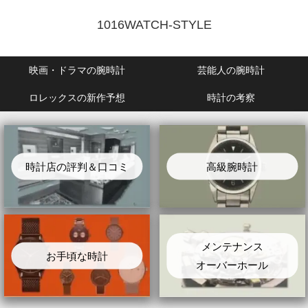
1016WATCH-STYLE
映画・ドラマの腕時計
芸能人の腕時計
ロレックスの新作予想
時計の考察
時計店の評判＆口コミ
高級腕時計
メンテナンス
お手頃な時計
オーバーホール