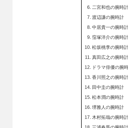
二宮和也の腕時
渡辺謙の腕時計
中居貴一の腕時
窪塚洋介の腕時
松坂桃李の腕時
真田広之の腕時
ドラマ俳優の腕
香川照之の腕時
田中圭の腕時計
松本潤の腕時計
堺雅人の腕時計
木村拓哉の腕時
三浦春馬の腕時