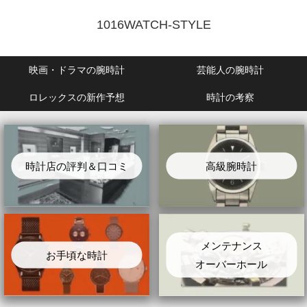
1016WATCH-STYLE
映画・ドラマの腕時計
芸能人の腕時計
ロレックスの新作予想
時計の考察
時計店の評判＆口コミ
高級腕時計
メンテナンス
お手頃な時計
オーバーホール