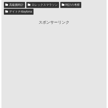
高級腕時計
ロレックスマラソン
時計の考察
デイトナ/daytona
スポンサーリンク