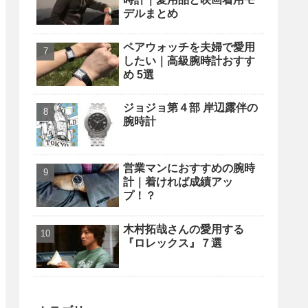
デルまとめ
ペアウォッチを夫婦で愛用
したい｜高級腕時計おすす
め 5選
ジョジョ第４部 岸辺露伴の
腕時計
営業マンにおすすめの腕時
計｜着ければ成績アッ
プ！？
木村拓哉さんの愛用する
『ロレックス』７選