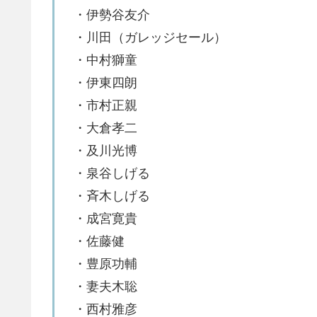
・伊勢谷友介
・川田（ガレッジセール）
・中村獅童
・伊東四朗
・市村正親
・大倉孝二
・及川光博
・泉谷しげる
・斉木しげる
・成宮寛貴
・佐藤健
・豊原功輔
・妻夫木聡
・西村雅彦