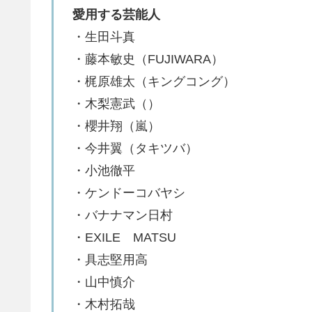
愛用する芸能人
・生田斗真
・藤本敏史（FUJIWARA）
・梶原雄太（キングコング）
・木梨憲武（）
・櫻井翔（嵐）
・今井翼（タキツバ）
・小池徹平
・ケンドーコバヤシ
・バナナマン日村
・EXILE MATSU
・具志堅用高
・山中慎介
・木村拓哉