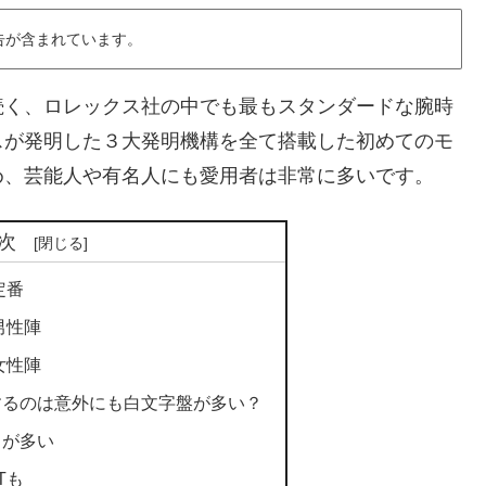
告が含まれています。
続く、ロレックス社の中でも最もスタンダードな腕時
スが発明した３大発明機構を全て搭載した初めてのモ
め、芸能人や有名人にも愛用者は非常に多いです。
次
定番
男性陣
女性陣
するのは意外にも白文字盤が多い？
ｍが多い
Tも