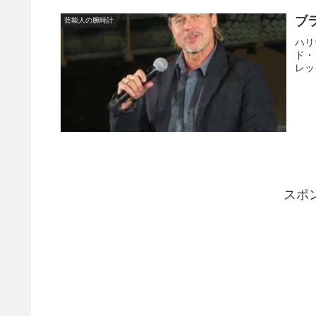
ブ
芸能人の腕時計
ハリ
ド・
レッ
スポ