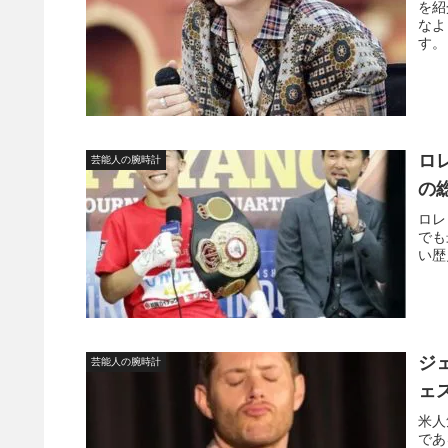
を紹
なよ
す。
ロ
芸能人の腕時計
の
ロレ
でも
い歴
ジ
芸能人の腕時計
ェ
米人
であ