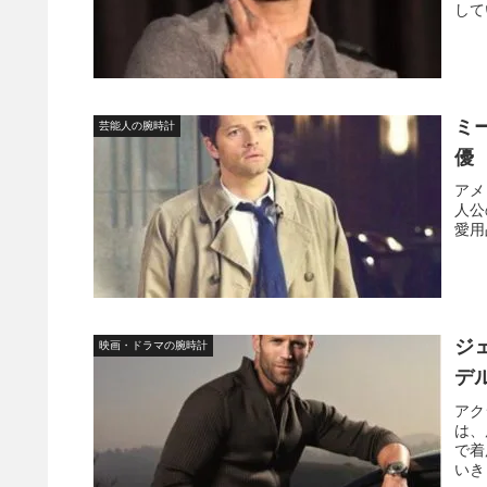
して
ミ
芸能人の腕時計
優
アメ
人公
愛用
ジ
映画・ドラマの腕時計
デ
アク
は、
で着
いき