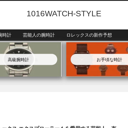
1016WATCH-STYLE
腕時計
芸能人の腕時計
ロレックスの新作予想
高級腕時計
お手頃な時計