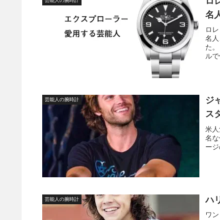
ロ
芸能人の腕時計
名
ロレ
名人
た。
ルで
ジ
芸能人の腕時計
ス
米人
名な
ージ
ハ
芸能人の腕時計
ワン