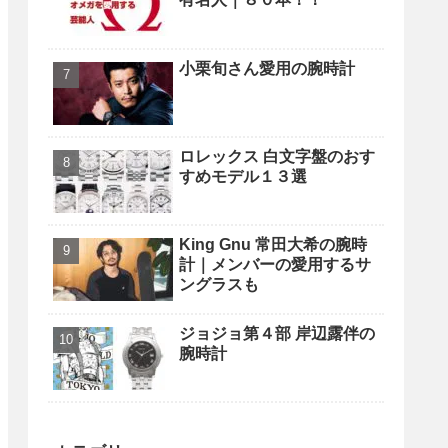
小栗旬さん愛用の腕時計
ロレックス 白文字盤のおす
すめモデル１３選
King Gnu 常田大希の腕時
計｜メンバーの愛用するサ
ングラスも
ジョジョ第４部 岸辺露伴の
腕時計