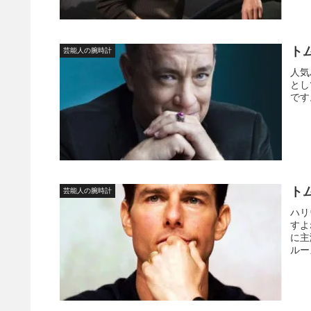
ト
芸能人の腕時計
人気
とし
です
ト
芸能人の腕時計
ハリ
すよ
に主
ルー