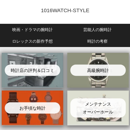
1016WATCH-STYLE
映画・ドラマの腕時計
芸能人の腕時計
ロレックスの新作予想
時計の考察
時計店の評判＆口コミ
高級腕時計
メンテナンス
お手頃な時計
オーバーホール