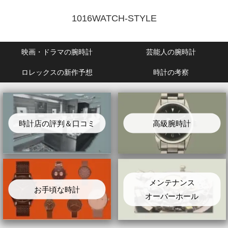
1016WATCH-STYLE
映画・ドラマの腕時計
芸能人の腕時計
ロレックスの新作予想
時計の考察
時計店の評判＆口コミ
高級腕時計
メンテナンス
お手頃な時計
オーバーホール