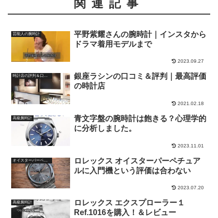
関連記事
平野紫耀さんの腕時計｜インスタから
芸能人の腕時計
ドラマ着用モデルまで
2023.09.27
銀座ラシンの口コミ＆評判｜最高評価
時計店の評判＆口コミ
の時計店
2021.02.18
青文字盤の腕時計は飽きる？心理学的
高級腕時計
に分析しました。
2023.11.01
ロレックス オイスターパーペチュア
オイスターパーペチュアル/oysterperpetual
ルに入門機という評価は合わない
2023.07.20
ロレックス エクスプローラー１
高級腕時計
Ref.1016を購入！＆レビュー