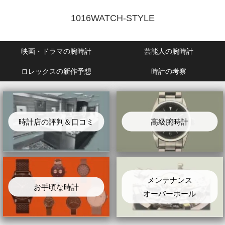
1016WATCH-STYLE
映画・ドラマの腕時計
芸能人の腕時計
ロレックスの新作予想
時計の考察
時計店の評判＆口コミ
高級腕時計
メンテナンス
お手頃な時計
オーバーホール