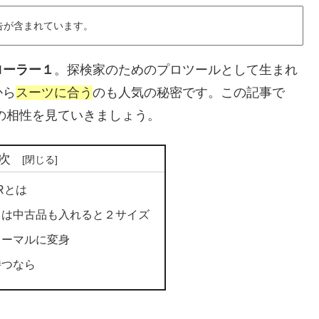
告が含まれています。
ローラー１
。探検家のためのプロツールとして生まれ
から
スーツに合う
のも人気の秘密です。この記事で
の相性を見ていきましょう。
次
ERとは
１は中古品も入れると２サイズ
ォーマルに変身
持つなら