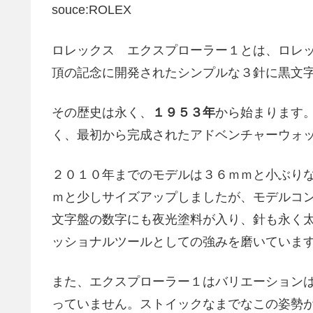
souce:ROLEX
ロレックス エクスプローラー１とは、ロレ
頂の記念に開発されたシンプルな３針に黒文
その歴史は永く、
１９５３年
から始まります
く、最初から完成されたアドベンチャーウォ
２０１０年までのモデルは３６ｍｍと小ぶりなサイ
ｍと少しサイズアップしましたが、モデルコ
文字盤の数字にも夜光塗料が入り、針も永く
ッショナルツールとしての強みを磨いていま
また、エクスプローラー１はバリエーション
っていません。ストイックなまでなこの姿勢