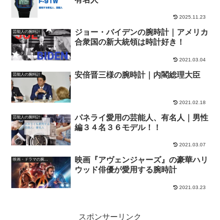
2025.11.23
ジョー・バイデンの腕時計｜アメリカ
芸能人の腕時計
合衆国の新大統領は時計好き！
2021.03.04
安倍晋三様の腕時計｜内閣総理大臣
芸能人の腕時計
2021.02.18
パネライ愛用の芸能人、有名人｜男性
芸能人の腕時計
編３４名３６モデル！！
2021.03.07
映画『アヴェンジャーズ』の豪華ハリ
映画・ドラマの腕時計
ウッド俳優が愛用する腕時計
2021.03.23
スポンサーリンク