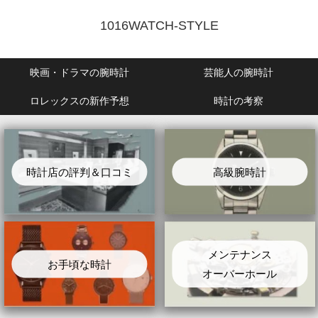
1016WATCH-STYLE
映画・ドラマの腕時計
芸能人の腕時計
ロレックスの新作予想
時計の考察
時計店の評判＆口コミ
高級腕時計
メンテナンス
お手頃な時計
オーバーホール